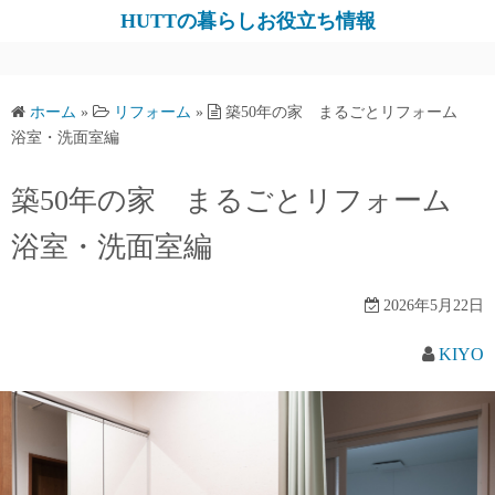
コ
HUTTの暮らしお役立ち情報
ン
テ
ン
ホーム
»
リフォーム
»
築50年の家 まるごとリフォーム
ツ
浴室・洗面室編
へ
ス
築50年の家 まるごとリフォーム
キ
浴室・洗面室編
ッ
プ
2026年5月22日
KIYO