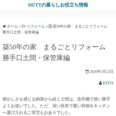
コ
HUTTの暮らしお役立ち情報
ン
テ
ン
ホーム
»
リフォーム
»
築50年の家 まるごとリフォーム
ツ
勝手口土間・保管庫編
へ
ス
築50年の家 まるごとリフォーム
キ
勝手口土間・保管庫編
ッ
プ
2026年5月22日
KIYO
懐かしさを感じる納屋から続く土間は、造作棚で使い勝手
よくお使いでした。ただ、深い段差で重い荷物をキッチン
へ運び入れるご苦労もおありでした。