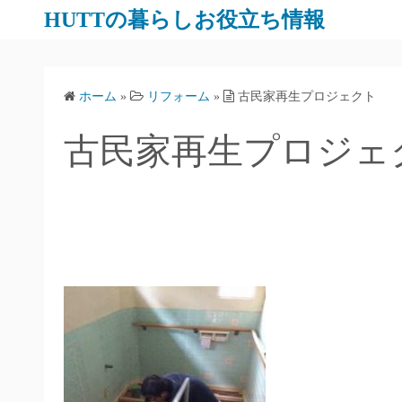
コ
HUTTの暮らしお役立ち情報
ン
テ
ン
ホーム
»
リフォーム
»
古民家再生プロジェクト
ツ
へ
古民家再生プロジェ
ス
キ
ッ
プ