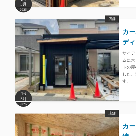
5月
2025
店舗
カー
ディ
サイデ
ムに木
トの屋
した。
す。
16
5月
2025
店舗
カー