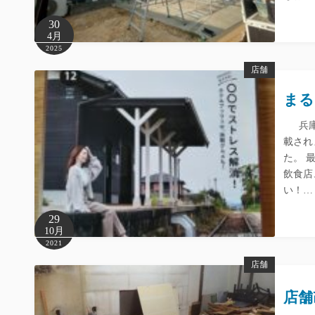
30
4月
2025
店舗
まる
兵庫県
載され
た。 
飲食店
い！…
29
10月
2021
店舗
店舗