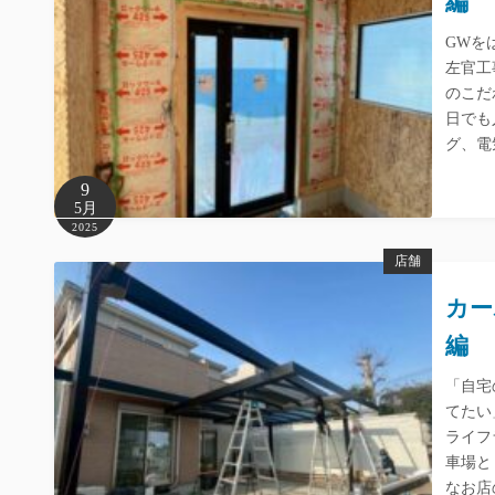
編
GWを
左官工
のこだ
日でも
グ、電
9
5月
2025
店舗
カー
編
「自宅
てたい
ライフ
車場と
なお店