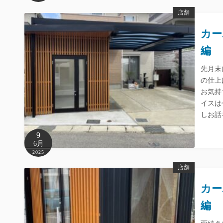
店舗
カー
編
先月末
の仕上
お気持
イスは
しお話
9
6月
2025
店舗
カー
編