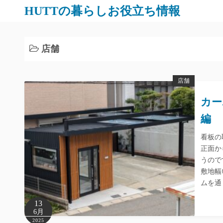
コ
HUTTの暮らしお役立ち情報
ン
テ
ン
店舗
ツ
へ
店舗
ス
キ
カー
ッ
編
プ
看板の
正面か
うので
敷地幅
ムを通
13
6月
2025