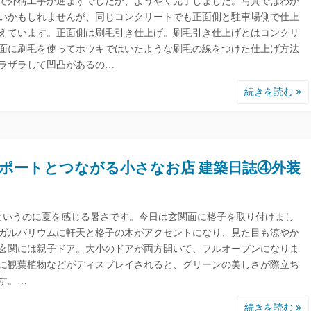
で外構工事が進まずでしたが、ようやく完了しました。写真ではわか
いかもしれませんが、同じコンクリートでも正面側と駐車場側で仕上
えています。正面側は刷毛引き仕上げ。刷毛引き仕上げとはコンクリ
面に刷毛を使ってホウキではいたような刷毛の線をつけた仕上げ方法
ラザラして凹凸があるの…
続きを読む
ポートとつながる小さなお店 建築日誌④外装
というのに夏を感じる暑さです。今日は玄関面に格子を取り付けまし
ガルバリウムに軒天と格子の木がアクセントになり、見た目も涼やか
玄関には親子ドア。大小のドアが両方開いて、フルオープンになりま
に観葉植物などがディスプレイされると、グリーンの美しさが際立ち
す。…
続きを読む