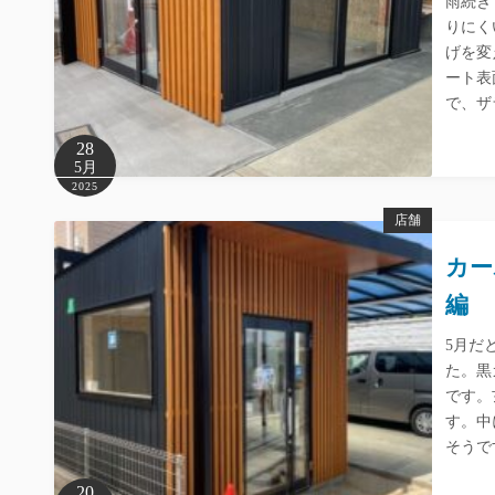
雨続き
りにく
げを変
ート表
で、ザ
28
5月
2025
店舗
カー
編
5月だ
た。黒
です。
す。中
そうで
20